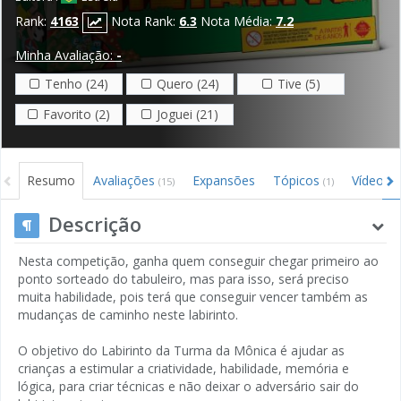
Rank:
4163
Nota Rank:
6.3
Nota Média:
7.2
Minha Avaliação:
-
Tenho (24)
Quero (24)
Tive (5)
Favorito (2)
Joguei (21)
Resumo
Avaliações
Expansões
Tópicos
Vídeos
(15)
(1)
Descrição
Nesta competição, ganha quem conseguir chegar primeiro ao
ponto sorteado do tabuleiro, mas para isso, será preciso
muita habilidade, pois terá que conseguir vencer também as
mudanças de caminho neste labirinto.
O objetivo do Labirinto da Turma da Mônica é ajudar as
crianças a estimular a criatividade, habilidade, memória e
lógica, para criar técnicas e não deixar o adversário sair do