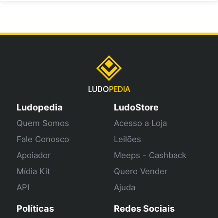
LUDO
PEDIA
Ludopedia
LudoStore
Quem Somos
Acesso a Loja
Fale Conosco
Leilões
Apoiador
Meeps - Cashback
Mídia Kit
Quero Vender
API
Ajuda
Políticas
Redes Sociais