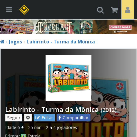
Jogos
Labirinto - Turma da Mônica
Labirinto - Turma da Mônica
(2012)
Seguir
Editar
Compartilhar
Idade
6 +
25 min
2 a 4 jogadores
Editora :
Estrela