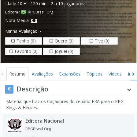
Idade
10 +
120 min
2 a 10 jogadores
Editora :
RPGBrasil.Org
Nota Média:
0.0
Minha Avaliação:
-
Tenho (0)
Quero (0)
Tive (0)
Favorito (0)
Joguei (0)
Resumo
Avaliações
Expansões
Tópicos
Vídeos
Ima
Descrição
Material que traz os Caçadores do cenário ERA para o RPG
Kings & Heroes.
Editora Nacional
RPGBrasil.Org