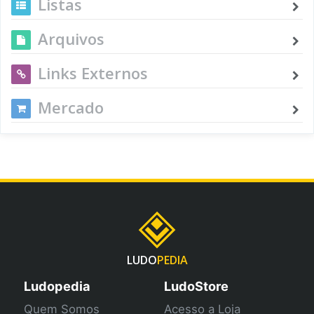
Listas
Arquivos
Links Externos
Mercado
LUDO
PEDIA
Ludopedia
LudoStore
Quem Somos
Acesso a Loja