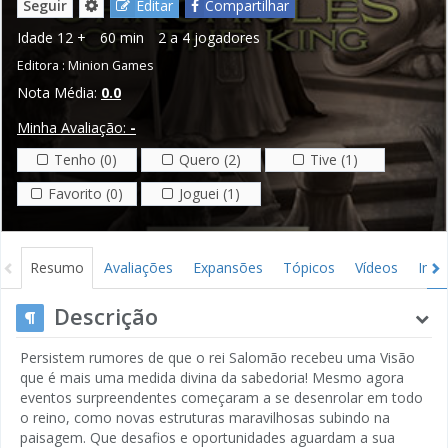
Seguir
Editar
Compartilhar
Idade
12 +
60 min
2 a 4 jogadores
Editora :
Minion Games
Nota Média:
0.0
Minha Avaliação:
-
Tenho (0)
Quero (2)
Tive (1)
Favorito (0)
Joguei (1)
Resumo
Avaliações
Expansões
Tópicos
Vídeos
Ima
Descrição
Persistem rumores de que o rei Salomão recebeu uma Visão
que é mais uma medida divina da sabedoria! Mesmo agora
eventos surpreendentes começaram a se desenrolar em todo
o reino, como novas estruturas maravilhosas subindo na
paisagem. Que desafios e oportunidades aguardam a sua