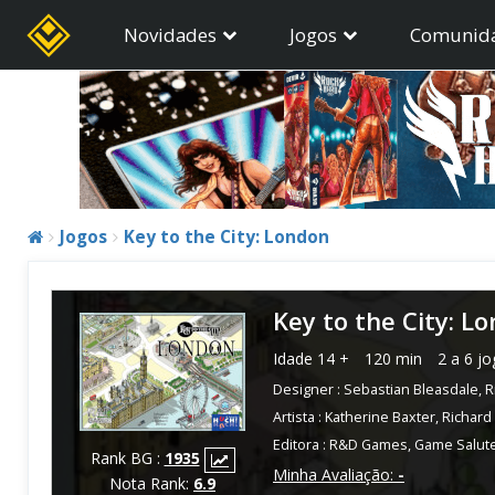
Novidades
Jogos
Comunid
Jogos
Key to the City: London
Key to the City: L
Idade
14 +
120 min
2 a 6 j
Designer :
Sebastian Bleasdale
,
R
Artista :
Katherine Baxter
,
Richard
Editora :
R&D Games
,
Game Salut
Rank BG :
1935
Minha Avaliação:
-
Nota Rank:
6.9