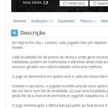
Nota Média:
7.9
Tenho (52)
Quero 
Resumo
Avaliações
Expansões
Tópicos
Víd
(50)
(3)
Descrição
Em Key to the City – London, cada jogador tem por objetivo 
Flower.
Cada localidade lhe dá pontos de vitória e pode gerar recurso
habilidades podem ser melhoradas e adicionar ainda mais pont
recursos gerados em cada localidade sofra uma melhora.
O jogo se desenvolve em quatro eras e cada um novos tiles e
Durante o seu turno, o jogador escolhe uma de cinco ações po
dar um lance num tile de localidade, (2) usar uma localidade 
ainda lhe dá a chance de permanecer jogando naquela era, o
O jogo termina após a última barcaça partir ao final da era 4