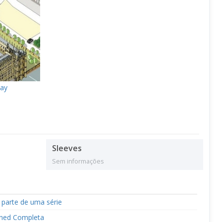
lay
Sleeves
Sem informações
 parte de uma série
ined Completa