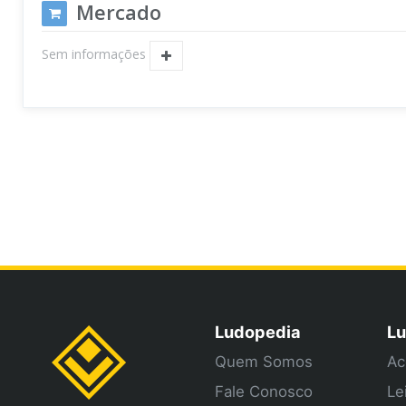
Mercado
Sem informações
Ludopedia
Lu
Quem Somos
Ac
Fale Conosco
Le