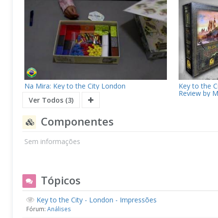
Na Mira: Key to the City London
Key to the 
Review by M
Ver Todos (3)
Componentes
Sem informações
Tópicos
Key to the City - London - Impressões
Fórum:
Análises