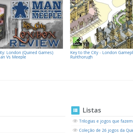
City: London (Quined Games)
Key to the City - London Gamep
an Vs Meeple
Runthorugh
Listas
Trilogias e jogos que fazem
Coleção de 26 jogos da Qu