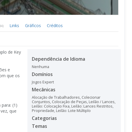
Links
Gráficos
Créditos
34)
mplo de Key
Dependência de Idioma
Nenhuma
xões e
Domínios
 com que os
Jogos Expert
Mecânicas
Alocação de Trabalhadores
,
Colecionar
Conjuntos
,
Colocação de Peças
,
Leilão / Lances
,
para: (1)
Leilão: Colocação Fixa
,
Leilão: Lances Restritos
,
 vez, que
Propriedade
,
Leilão: Lote Múltiplo
Categorias
Temas