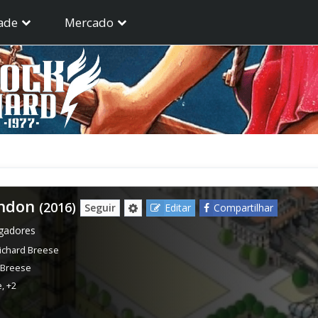
ade
Mercado
ondon
(2016)
Seguir
Editar
Compartilhar
ogadores
ichard Breese
 Breese
e
,
+2