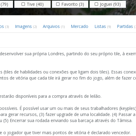
(79)
Tive (40)
Favorito (3)
Joguei (93)
eos
Imagens
Arquivos
Mercado
Listas
Partidas
(3)
(2)
(1)
(9)
(
desenvolver sua própria Londres, partindo do seu próprio tile, à exe
s (tiles de habilidades ou conexões que ligam dois tiles). Essas cone
os de vitória que cada tile irá gerar no fim do jogo, além de fazer
starão disponíveis para a compra através de leilão.
ssíveis. É possível usar um ou mais de seus trabalhadores (keyples) 
para gerar recursos, (3) fazer upgrade de uma localidade. (4) Passar a
u (5) Encerrar sua rodada enviando sua barcaça através do Tâmisa.
 e o jogador que tiver mais pontos de vitória é declarado vencedor.