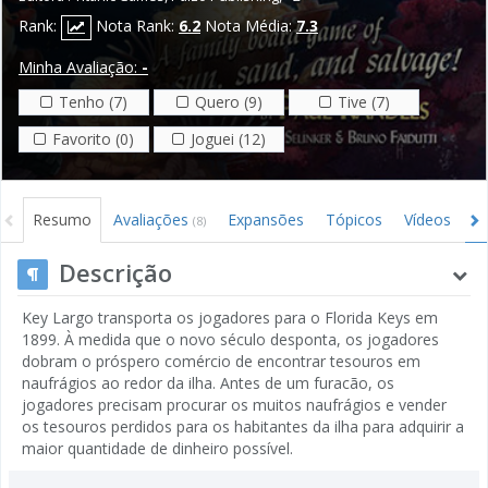
Rank:
Nota Rank:
6.2
Nota Média:
7.3
Minha Avaliação:
-
Tenho (7)
Quero (9)
Tive (7)
Favorito (0)
Joguei (12)
Resumo
Avaliações
Expansões
Tópicos
Vídeos
I
(8)
Descrição
Key Largo transporta os jogadores para o Florida Keys em
1899. À medida que o novo século desponta, os jogadores
dobram o próspero comércio de encontrar tesouros em
naufrágios ao redor da ilha. Antes de um furacão, os
jogadores precisam procurar os muitos naufrágios e vender
os tesouros perdidos para os habitantes da ilha para adquirir a
maior quantidade de dinheiro possível.