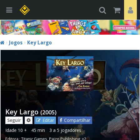
Jogos
Key Largo
Key Largo
(2005)
Seguir
Editar
Compartilhar
Idade
10 +
45 min
3 a 5 jogadores
Editora :
Titanic Games
,
Paizo Publishing
,
+2