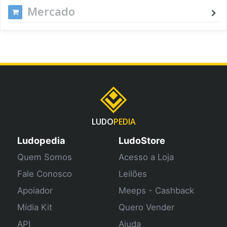
Mercado
LUDO
PEDIA
Ludopedia
LudoStore
Quem Somos
Acesso a Loja
Fale Conosco
Leilões
Apoiador
Meeps - Cashback
Mídia Kit
Quero Vender
API
Ajuda