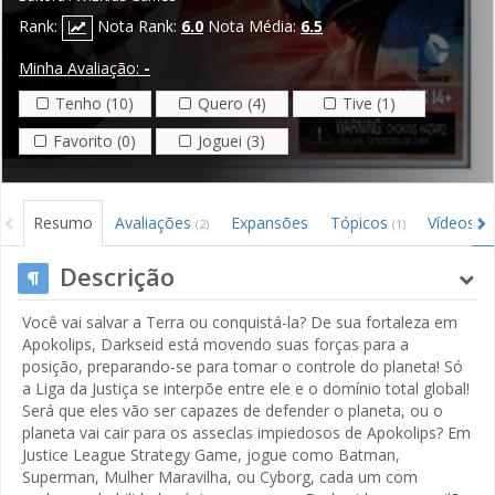
Rank:
Nota Rank:
6.0
Nota Média:
6.5
Minha Avaliação:
-
Tenho (10)
Quero (4)
Tive (1)
Favorito (0)
Joguei (3)
Resumo
Avaliações
Expansões
Tópicos
Vídeos
(2)
(1)
Descrição
Você vai salvar a Terra ou conquistá-la? De sua fortaleza em
Apokolips, Darkseid está movendo suas forças para a
posição, preparando-se para tomar o controle do planeta! Só
a Liga da Justiça se interpõe entre ele e o domínio total global!
Será que eles vão ser capazes de defender o planeta, ou o
planeta vai cair para os asseclas impiedosos de Apokolips? Em
Justice League Strategy Game, jogue como Batman,
Superman, Mulher Maravilha, ou Cyborg, cada um com