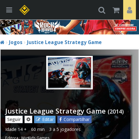
Jogos
Justice League Strategy Game
Justice League Strategy Game
(2014)
Seguir
Editar
Compartilhar
Idade
14 +
60 min
3 a 5 jogadores
Editora :
WizKids Games