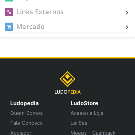
Links Externos
Mercado
LUDO
PEDIA
Ludopedia
LudoStore
Quem Somos
Acesso a Loja
Fale Conosco
Leilões
Apoiador
Meeps - Cashback