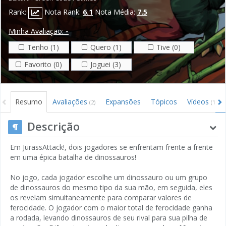
Rank:
Nota Rank:
6.1
Nota Média:
7.5
Minha Avaliação:
-
Tenho (1)
Quero (1)
Tive (0)
Favorito (0)
Joguei (3)
Resumo
Avaliações
Expansões
Tópicos
Vídeos
(2)
(1)
Descrição
Em JurassAttack!, dois jogadores se enfrentam frente a frente
em uma épica batalha de dinossauros!
No jogo, cada jogador escolhe um dinossauro ou um grupo
de dinossauros do mesmo tipo da sua mão, em seguida, eles
os revelam simultaneamente para comparar valores de
ferocidade. O jogador com o maior total de ferocidade ganha
a rodada, levando dinossauros de seu rival para sua pilha de