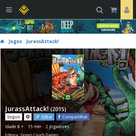
Jogos
JurassAttack!
JurassAttack!
(2015)
Seguir
Editar
Compartilhar
Idade
8 +
15 min
2 jogadores
Editora :
Green Couch Games