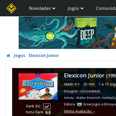
Novidades
Jogos
Comunid
Jogos
Elexicon Junior
Elexicon Junior
(199
Idade
4 +
20 min
1 a 10 jo
Designer :
(Uncredited)
Artista :
Walter Emmrich
,
Herbert 
Editora :
Grow Jogos e Brinqu
Rank BG :
Minha Avaliação:
-
Nota Rank:
6.0