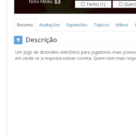
Nota Média:
0.0
Tenho (1)
Quero
Resumo
Avaliações
Expansões
Tópicos
Vídeos
Descrição
Um jogo de dicionário eletrônico para jogadores mais jove
em verde se a resposta estiver correta. Quem tem mais respo