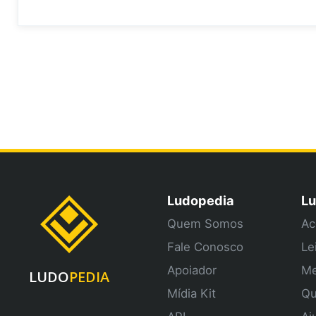
Ludopedia
Lu
Quem Somos
Ac
Fale Conosco
Le
Apoiador
Me
LUDO
PEDIA
Mídia Kit
Qu