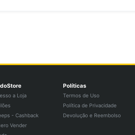
doStore
Políticas
esso a Loja
Termos de Uso
ilões
Política de Privacidade
eps - Cashback
Devolução e Reembolso
ero Vender