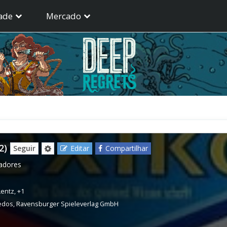
ade
Mercado
2)
Seguir
Editar
Compartilhar
gadores
Lentz
,
+1
edos
,
Ravensburger Spieleverlag GmbH