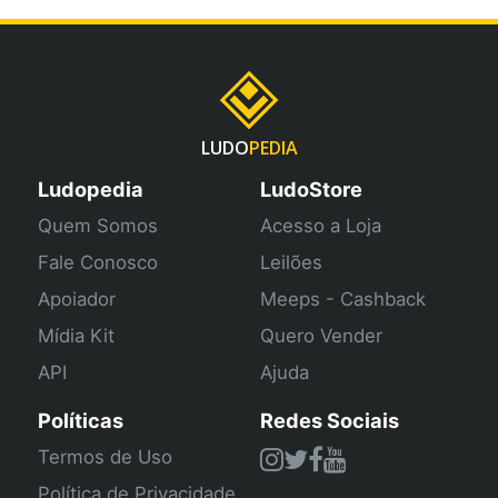
LUDO
PEDIA
Ludopedia
LudoStore
Quem Somos
Acesso a Loja
Fale Conosco
Leilões
Apoiador
Meeps - Cashback
Mídia Kit
Quero Vender
API
Ajuda
Políticas
Redes Sociais
Termos de Uso
Política de Privacidade