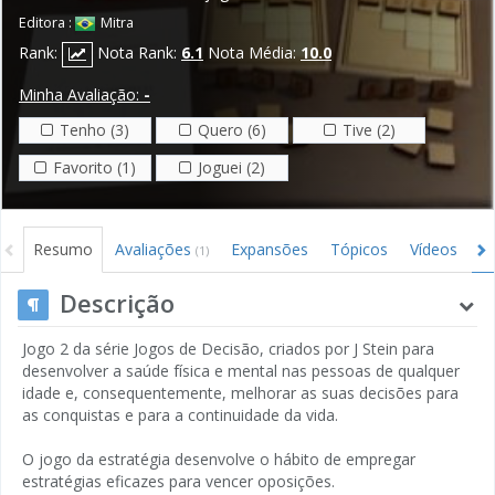
Editora :
Mitra
Rank:
Nota Rank:
6.1
Nota Média:
10.0
Minha Avaliação:
-
Tenho (3)
Quero (6)
Tive (2)
Favorito (1)
Joguei (2)
Resumo
Avaliações
Expansões
Tópicos
Vídeos
I
(1)
Descrição
Jogo 2 da série Jogos de Decisão, criados por J Stein para
desenvolver a saúde física e mental nas pessoas de qualquer
idade e, consequentemente, melhorar as suas decisões para
as conquistas e para a continuidade da vida.
O jogo da estratégia desenvolve o hábito de empregar
estratégias eficazes para vencer oposições.