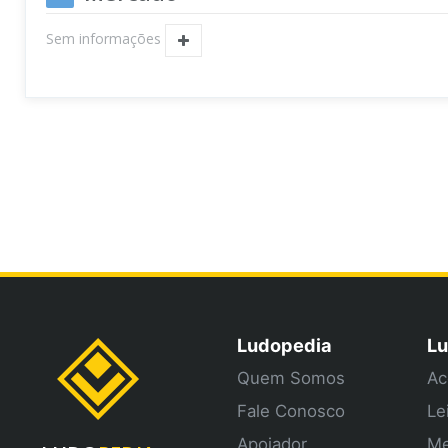
Sem informações
Ludopedia
Lu
Quem Somos
Ac
Fale Conosco
Le
Apoiador
Me