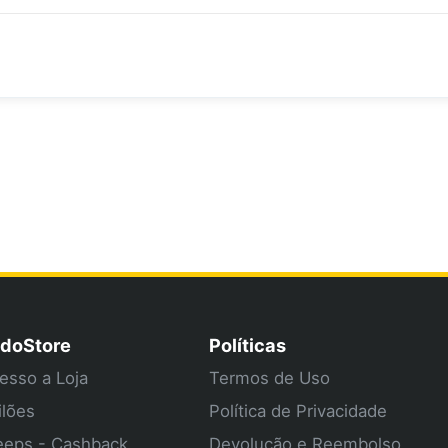
doStore
Políticas
esso a Loja
Termos de Uso
ilões
Política de Privacidade
eps - Cashback
Devolução e Reembolso