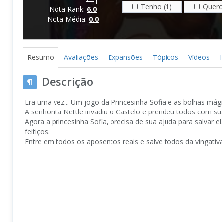
Tenho (1)
Quero
Nota Rank:
6.0
Nota Média:
0.0
Resumo
Avaliações
Expansões
Tópicos
Vídeos
Descrição
Era uma vez... Um jogo da Princesinha Sofia e as bolhas mági
A senhorita Nettle invadiu o Castelo e prendeu todos com sua t
Agora a princesinha Sofia, precisa de sua ajuda para salvar 
feitiços.
Entre em todos os aposentos reais e salve todos da vingati