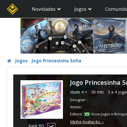
Novidades
Jogos
Comunid
Jogos
Jogo Princesinha Sofia
Jogo Princesinha S
Idade
4 +
30 min
3 a 4 joga
Designer :
Artista :
Editora :
Grow Jogos e Brinqu
Minha Avaliação:
-
Rank BG :