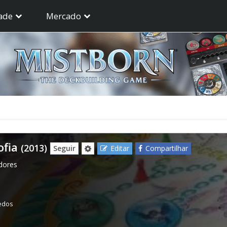
ade
Mercado
ofia
(2013)
Seguir
Editar
Compartilhar
dores
edos