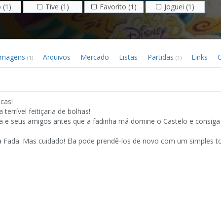
 (1)
Tive (1)
Favorito (1)
Joguei (1)
Imagens
Arquivos
Mercado
Listas
Partidas
Links
G
(1)
(1)
cas!
errível feitiçaria de bolhas!
ela e seus amigos antes que a fadinha má domine o Castelo e consiga 
va Fada. Mas cuidado! Ela pode prendê-los de novo com um simples t