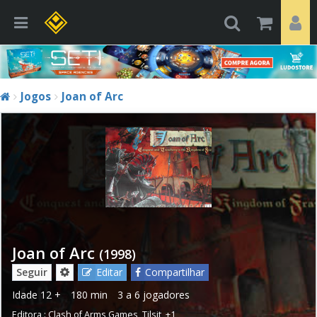
Jogos
Joan of Arc
Joan of Arc
(1998)
Seguir
Editar
Compartilhar
Idade
12 +
180 min
3 a 6 jogadores
Editora :
Clash of Arms Games
,
Tilsit
,
+1