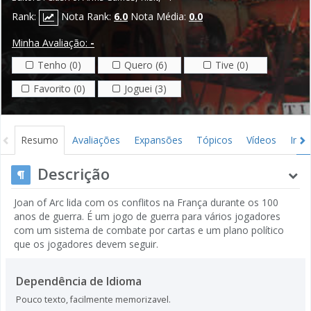
Rank:
Nota Rank:
6.0
Nota Média:
0.0
Minha Avaliação:
-
Tenho (0)
Quero (6)
Tive (0)
Favorito (0)
Joguei (3)
Resumo
Avaliações
Expansões
Tópicos
Vídeos
Ima
Descrição
Joan of Arc lida com os conflitos na França durante os 100
anos de guerra. É um jogo de guerra para vários jogadores
com um sistema de combate por cartas e um plano político
que os jogadores devem seguir.
Dependência de Idioma
Pouco texto, facilmente memorizavel.