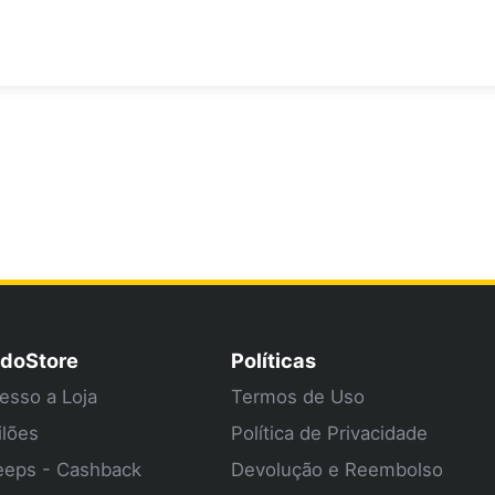
doStore
Políticas
esso a Loja
Termos de Uso
ilões
Política de Privacidade
eps - Cashback
Devolução e Reembolso