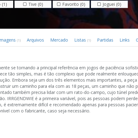
 (1)
Tive (0)
Favorito (0)
Joguei (0)
Imagens
Arquivos
Mercado
Listas
Partidas
Links
G
(1)
(1)
mente se tornando a principal referência em jogos de paciência sofist
ece tão simples, mas é tão complexo que pode realmente enlouquec
ução. Embora seja um dos três elementos mais importantes, a peça
nstruir um caminho para ela com as 18 peças, um caminho que não 
entado também precisa lidar com um rato-do-campo, cujo túnel pred
ão. IRRGENDWIE é a primeira variável, pois as pessoas podem perd
o, é extremamente difícil e recomendado apenas para pessoas paci
nível com o fabricante, caso seja necessário.