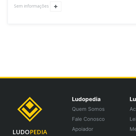
Sem informações
Ludopedia
Lu
Quem Somos
Ac
Fale Conosco
Le
Apoiador
Me
LUDO
PEDIA