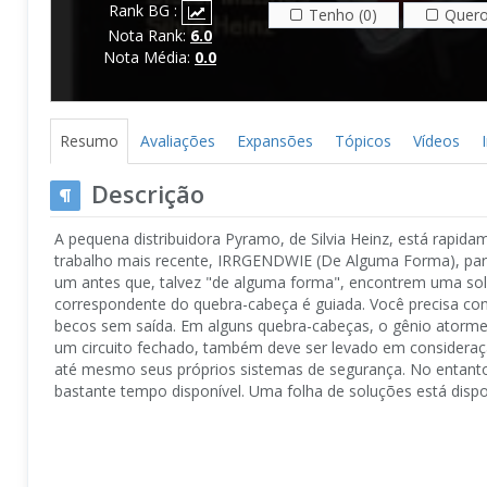
Rank BG :
Tenho (0)
Quero
Nota Rank:
6.0
Nota Média:
0.0
Resumo
Avaliações
Expansões
Tópicos
Vídeos
Descrição
A pequena distribuidora Pyramo, de Silvia Heinz, está rapida
trabalho mais recente, IRRGENDWIE (De Alguma Forma), par
um antes que, talvez "de alguma forma", encontrem uma sol
correspondente do quebra-cabeça é guiada. Você precisa co
becos sem saída. Em alguns quebra-cabeças, o gênio atorm
um circuito fechado, também deve ser levado em consideraç
até mesmo seus próprios sistemas de segurança. No entant
bastante tempo disponível. Uma folha de soluções está dispo