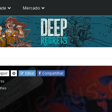
ade
Mercado
eguir
Editar
Compartilhar
res
tthes