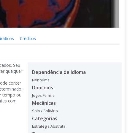
ráficos
Créditos
icados. Seu
er qualquer
Dependência de Idioma
Nenhuma
pode conter
Domínios
eterminado,
er tempo ou
Jogos Família
entes com
Mecânicas
Solo / Solitário
Categorias
Estratégia Abstrata