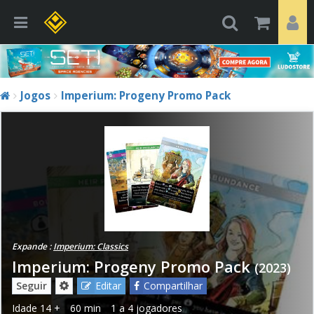
Jogos
Imperium: Progeny Promo Pack
Expande :
Imperium: Classics
Imperium: Progeny Promo Pack
(2023)
Seguir
Editar
Compartilhar
Idade
14 +
60 min
1 a 4 jogadores