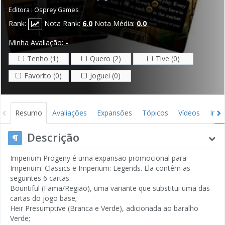
Editora :
Osprey Games
Rank:
Nota Rank:
6.0
Nota Média:
0.0
Minha Avaliação:
-
Tenho (1)
Quero (2)
Tive (0)
Favorito (0)
Joguei (0)
Resumo
Avaliações
Expansões
Tópicos
Vídeos
Ima
Descrição
Imperium Progeny é uma expansão promocional para
Imperium: Classics e Imperium: Legends. Ela contém as
seguintes 6 cartas:
Bountiful (Fama/Região), uma variante que substitui uma das
cartas do jogo base;
Heir Presumptive (Branca e Verde), adicionada ao baralho
Verde;