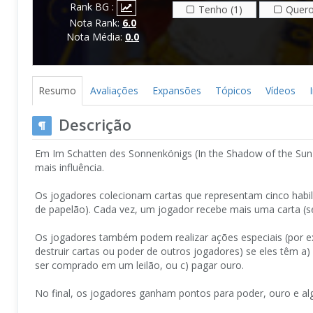
Rank BG :
Tenho (1)
Quero
Nota Rank:
6.0
Nota Média:
0.0
Resumo
Avaliações
Expansões
Tópicos
Vídeos
Descrição
Em Im Schatten des Sonnenkönigs (In the Shadow of the Sun
mais influência.
Os jogadores colecionam cartas que representam cinco habi
de papelão). Cada vez, um jogador recebe mais uma carta (se
Os jogadores também podem realizar ações especiais (por ex
destruir cartas ou poder de outros jogadores) se eles têm a
ser comprado em um leilão, ou c) pagar ouro.
No final, os jogadores ganham pontos para poder, ouro e al