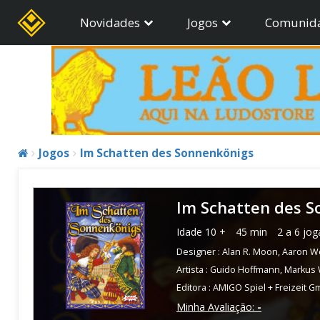
Novidades
Jogos
Comunid
Jogos
Im Schatten des Sonnenkönigs
Im Schatten des S
Idade
10 +
45 min
2 a 6 jo
Designer :
Alan R. Moon
,
Aaron W
Artista :
Guido Hoffmann
,
Markus
Editora :
AMIGO Spiel + Freizeit 
Minha Avaliação:
-