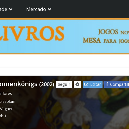
ade
Mercado
onnenkönigs
(2002)
Seguir
Editar
Compartil
gadores
eissblum
 Wagner
GmbH