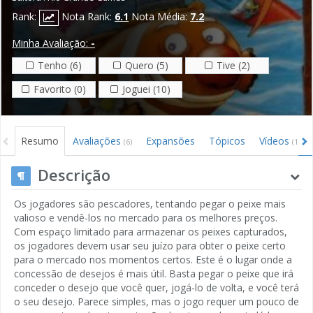
Rank:
Nota Rank:
6.1
Nota Média:
7.2
Minha Avaliação:
-
Tenho (6)
Quero (5)
Tive (2)
Favorito (0)
Joguei (10)
Resumo
Avaliações
Expansões
Tópicos
Vídeos
(6)
(1)
Descrição
Os jogadores são pescadores, tentando pegar o peixe mais
valioso e vendê-los no mercado para os melhores preços.
Com espaço limitado para armazenar os peixes capturados,
os jogadores devem usar seu juízo para obter o peixe certo
para o mercado nos momentos certos. Este é o lugar onde a
concessão de desejos é mais útil. Basta pegar o peixe que irá
conceder o desejo que você quer, jogá-lo de volta, e você terá
o seu desejo. Parece simples, mas o jogo requer um pouco de