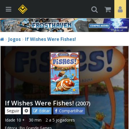
Jogos
If Wishes Were Fishes!
If Wishes Were Fishes!
(2007)
Seguir
Editar
Compartilhar
Idade
10 +
30 min
2 a 5 jogadores
Editora :
Rio Grande Games