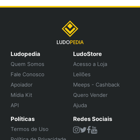
LUDO
PEDIA
Ludopedia
LudoStore
Quem Somos
Acesso a Loja
Fale Conosco
Leilões
Apoiador
Meeps - Cashback
Mídia Kit
Quero Vender
API
Ajuda
Políticas
Redes Sociais
Termos de Uso
Política de Privacidade