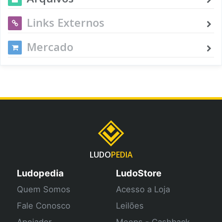
Links Externos
Mercado
LUDO
PEDIA
Ludopedia
LudoStore
Quem Somos
Acesso a Loja
Fale Conosco
Leilões