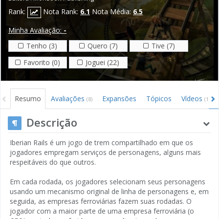
Rank:
Nota Rank:
6.1
Nota Média:
6.5
Minha Avaliação:
-
Tenho (3)
Quero (7)
Tive (7)
Favorito (0)
Joguei (22)
Resumo
Avaliações
Expansões
Tópicos
Vídeos
(8)
(1)
Descrição
Iberian Rails é um jogo de trem compartilhado em que os
jogadores empregam serviços de personagens, alguns mais
respeitáveis ​​do que outros.
Em cada rodada, os jogadores selecionam seus personagens
usando um mecanismo original de linha de personagens e, em
seguida, as empresas ferroviárias fazem suas rodadas. O
jogador com a maior parte de uma empresa ferroviária (o