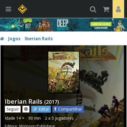
Jogos
Iberian Rails
Iberian Rails
(2017)
Seguir
Editar
Compartilhar
Idade
14 +
90 min
2 a 5 jogadores
Editora :
Monsoon Publishing