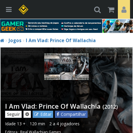
Jogos
I Am Vlad: Prince Of Wallachia
I Am Vlad: Prince Of Wallachia
(2012)
Seguir
Editar
Compartilhar
Idade
13 +
120 min
2 a 4 jogadores
Editora :
Real Wallachian Games