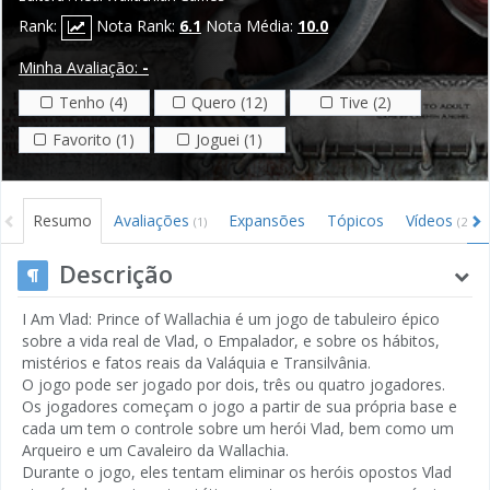
Rank:
Nota Rank:
6.1
Nota Média:
10.0
Minha Avaliação:
-
Tenho (4)
Quero (12)
Tive (2)
Favorito (1)
Joguei (1)
Resumo
Avaliações
Expansões
Tópicos
Vídeos
(1)
(2)
Descrição
I Am Vlad: Prince of Wallachia é um jogo de tabuleiro épico
sobre a vida real de Vlad, o Empalador, e sobre os hábitos,
mistérios e fatos reais da Valáquia e Transilvânia.
O jogo pode ser jogado por dois, três ou quatro jogadores.
Os jogadores começam o jogo a partir de sua própria base e
cada um tem o controle sobre um herói Vlad, bem como um
Arqueiro e um Cavaleiro da Wallachia.
Durante o jogo, eles tentam eliminar os heróis opostos Vlad