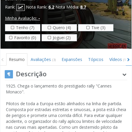
Rank:
Nota Rank:
6.2
Nota Média:
8.7
Minha Avaliação:
-
Tenho (7)
Quero (4)
Tive (3)
Favorito (0)
Joguei (2)
Resumo
Avaliações
Expansões
Tópicos
Vídeos
(3)
(1)
Descrição
1925. Chega o lançamento do prestigiado rally "Cannes
Monaco".
Pilotos de toda a Europa estão alinhados na linha de partida.
Composta por estradas estreitas e sinuosas, a pista está cheia
de perigos e promete uma corrida difícil. Para evitar qualquer
acidente, o organizador do rally aplicou limites de velocidade
nas curvas mais apertadas. Como um destemido piloto da