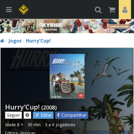
Jogos
Hurry'Cup!
Hurry'Cup!
(2008)
Seguir
Editar
Compartilhar
Idade
8 +
30 min
3 a 6 jogadores
Editora :
Hurrican