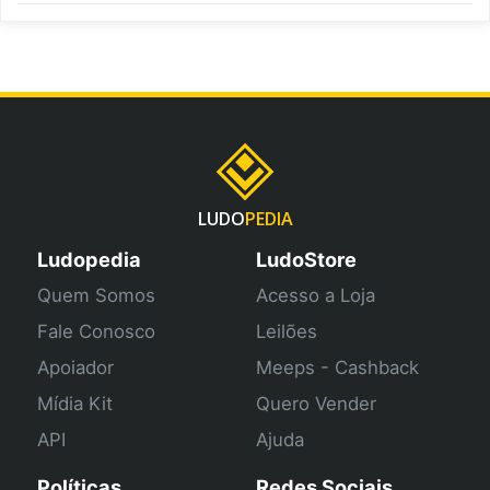
LUDO
PEDIA
Ludopedia
LudoStore
Quem Somos
Acesso a Loja
Fale Conosco
Leilões
Apoiador
Meeps - Cashback
Mídia Kit
Quero Vender
API
Ajuda
Políticas
Redes Sociais