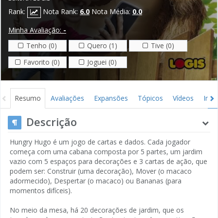
Rank:
Nota Rank:
6.0
Nota Média:
0.0
Minha Avaliação:
-
Tenho (0)
Quero (1)
Tive (0)
Favorito (0)
Joguei (0)
Resumo
Avaliações
Expansões
Tópicos
Vídeos
Ima
Descrição
Hungry Hugo é um jogo de cartas e dados. Cada jogador
começa com uma cabana composta por 5 partes, um jardim
vazio com 5 espaços para decorações e 3 cartas de ação, que
podem ser: Construir (uma decoração), Mover (o macaco
adormecido), Despertar (o macaco) ou Bananas (para
momentos difíceis).
No meio da mesa, há 20 decorações de jardim, que os