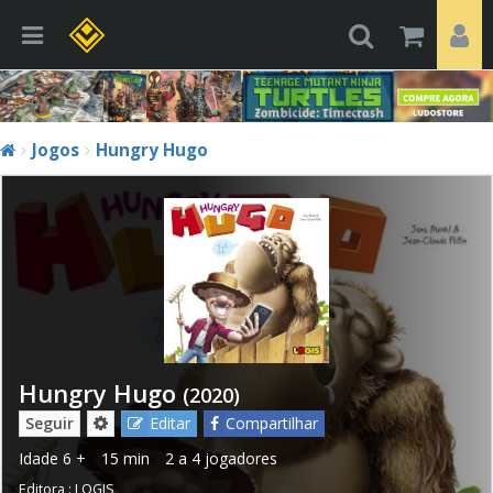
Jogos
Hungry Hugo
Hungry Hugo
(2020)
Seguir
Editar
Compartilhar
Idade
6 +
15 min
2 a 4 jogadores
Editora :
LOGIS