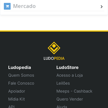
Mercado
LUDO
PEDIA
Ludopedia
LudoStore
Quem Somos
Acesso a Loja
Fale Conosco
Leilões
Apoiador
Meeps - Cashback
Mídia Kit
Quero Vender
API
Ajuda