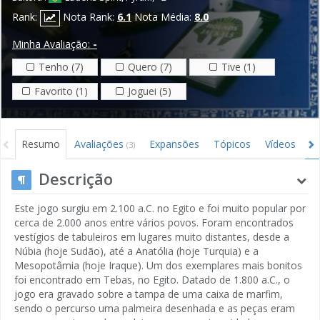
Rank:
Nota Rank:
6.1
Nota Média:
8.0
Minha Avaliação:
-
Tenho (7)
Quero (7)
Tive (1)
Favorito (1)
Joguei (5)
Resumo
Avaliações
Expansões
Tópicos
Vídeos
I
(3)
Descrição
Este jogo surgiu em 2.100 a.C. no Egito e foi muito popular por
cerca de 2.000 anos entre vários povos. Foram encontrados
vestígios de tabuleiros em lugares muito distantes, desde a
Núbia (hoje Sudão), até a Anatólia (hoje Turquia) e a
Mesopotâmia (hoje Iraque). Um dos exemplares mais bonitos
foi encontrado em Tebas, no Egito. Datado de 1.800 a.C., o
jogo era gravado sobre a tampa de uma caixa de marfim,
sendo o percurso uma palmeira desenhada e as peças eram