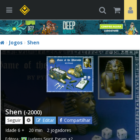
Jogos
Shen
Shen
(-2000)
Seguir
Editar
Compartilhar
Idade
6 +
20 min
2 jogadores
Editora :
Ludens Spirit
,
Pyram
,
+2