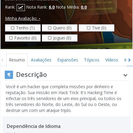
Rank:
Nota Rank:
6.0
Nota Média:
0.0
Minha Avaliação:
-
Tenho (1)
Quero (0)
Tive (0)
Favorito (0)
Joguei (0)
Resumo
Avaliações
Expansões
Tópicos
Vídeos
Ima
Descrição
Você é um hacker que completa missões por dinheiro e
reputação. Sua missão em Hack Trick: It's Hacking Time é
infectar os três servidores de um eixo principal, ou todos os
três servidores do Norte, do Leste, do Sul ou o Oeste, ou
destruir um com um ataque triplo.
Dependência de Idioma