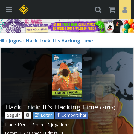
Jogos
Hack Trick: It's Hacking Time
Hack Trick: It's Hacking Time
(2017)
Seguir
Editar
Compartilhar
Idade
10 +
15 min
2 jogadores
Editora :
PixieGames
,
Ludicus
,
+1