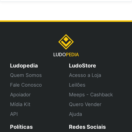
LUDO
PEDIA
Ludopedia
LudoStore
Quem Somos
Acesso a Loja
Fale Conosco
Leilões
Apoiador
Meeps - Cashback
Mídia Kit
Quero Vender
API
Ajuda
Políticas
Redes Sociais