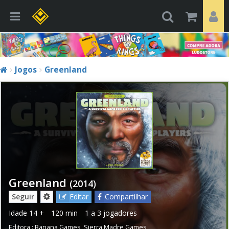
Jogos
Greenland
Greenland
(2014)
Seguir
Editar
Compartilhar
Idade
14 +
120 min
1 a 3 jogadores
Editora :
Banana Games
,
Sierra Madre Games