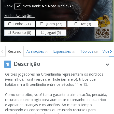
Rank:
Nota Rank:
6.1
Nota Média:
7.9
Minha Avaliação:
-
Tenho (21)
Quero (27)
Tive (9)
Favorito (0)
Joguei (5)
Resumo
Avaliações
Expansões
Tópicos
Vídeo
(4)
(1)
(2)
Descrição
Os três jogadores na Groenlândia representam os nórdicos
(vermelho), Tunit (verde), e Thule (amarelo), tribos que
habitaram a Groenlândia entre os séculos 11 e 15.
Como uma tribo, você tenta garantir a alimentação, pecuária,
recursos e tecnologia para aumentar o tamanho de sua tribo
e apoiar as crianças e os anciãos. Ao mesmo tempo
eliminando os concorrentes ou reunindo recursos para