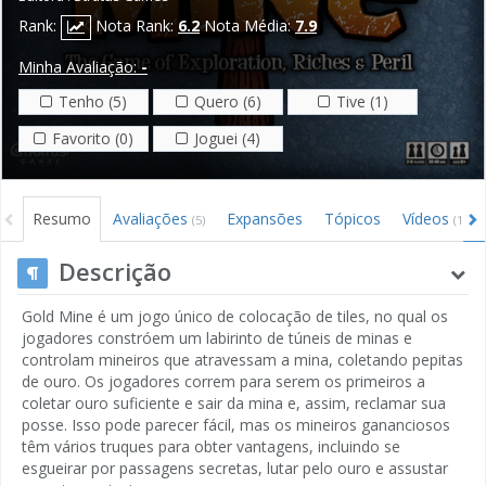
Rank:
Nota Rank:
6.2
Nota Média:
7.9
Minha Avaliação:
-
Tenho (5)
Quero (6)
Tive (1)
Favorito (0)
Joguei (4)
Resumo
Avaliações
Expansões
Tópicos
Vídeos
(5)
(1)
Descrição
Gold Mine é um jogo único de colocação de tiles, no qual os
jogadores constróem um labirinto de túneis de minas e
controlam mineiros que atravessam a mina, coletando pepitas
de ouro. Os jogadores correm para serem os primeiros a
coletar ouro suficiente e sair da mina e, assim, reclamar sua
posse. Isso pode parecer fácil, mas os mineiros gananciosos
têm vários truques para obter vantagens, incluindo se
esgueirar por passagens secretas, lutar pelo ouro e assustar