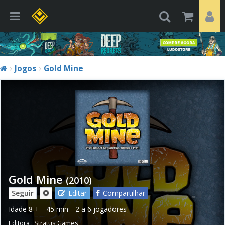
Jogos
Gold Mine
Gold Mine
(2010)
Seguir
Editar
Compartilhar
Idade
8 +
45 min
2 a 6 jogadores
Editora :
Stratus Games