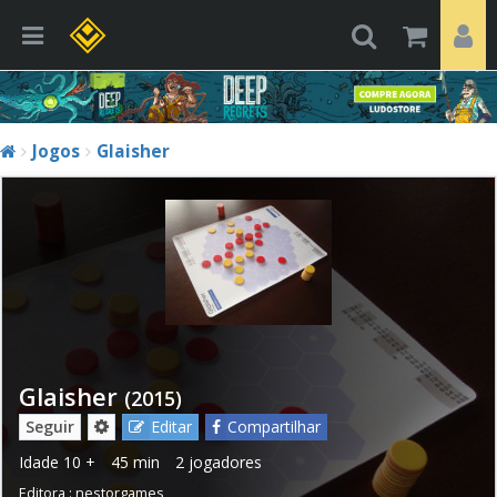
Jogos
Glaisher
Glaisher
(2015)
Seguir
Editar
Compartilhar
Idade
10 +
45 min
2 jogadores
Editora :
nestorgames