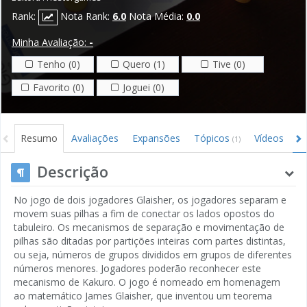
Rank:
Nota Rank:
6.0
Nota Média:
0.0
Minha Avaliação:
-
Tenho (0)
Quero (1)
Tive (0)
Favorito (0)
Joguei (0)
Resumo
Avaliações
Expansões
Tópicos
Vídeos
I
(1)
Descrição
No jogo de dois jogadores Glaisher, os jogadores separam e
movem suas pilhas a fim de conectar os lados opostos do
tabuleiro. Os mecanismos de separação e movimentação de
pilhas são ditadas por partições inteiras com partes distintas,
ou seja, números de grupos divididos em grupos de diferentes
números menores. Jogadores poderão reconhecer este
mecanismo de Kakuro. O jogo é nomeado em homenagem
ao matemático James Glaisher, que inventou um teorema