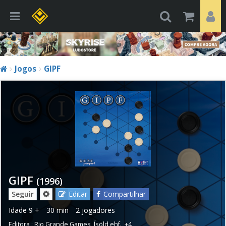
Jogos
GIPF
GIPF
(1996)
Seguir
Editar
Compartilhar
Idade
9 +
30 min
2 jogadores
Editora :
Rio Grande Games
,
Ísöld ehf.
,
+4