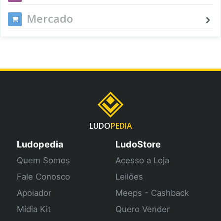
Mercado
LUDO
PEDIA
Ludopedia
LudoStore
Quem Somos
Acesso a Loja
Fale Conosco
Leilões
Apoiador
Meeps - Cashback
Mídia Kit
Quero Vender