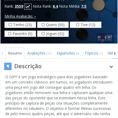
Rank:
3559
Nota Rank:
6.4
Nota Média:
7.5
Minha Avaliação:
-
Tenho (23)
Quero (50)
Tive (12)
Favorito (0)
Joguei (32)
Resumo
Avaliações
Expansões
Tópicos
Víde
(21)
(4)
(1)
Descrição
O GIPF é um jogo estratégico para dois jogadores baseado
em um conceito clássico: em turnos, os jogadores introduzem
uma peça em jogo até conseguir quatro em linha. Os
jogadores então removem sua linha e capturam qualquer uma
das peças do oponente que se estendam nessa linha. Este
princípio de captura de peças cria situações completamente
diferentes no tabuleiro. O objetivo é formar fileiras sucessivas
de pelo menos quatro peças, até que o adversário não tenha