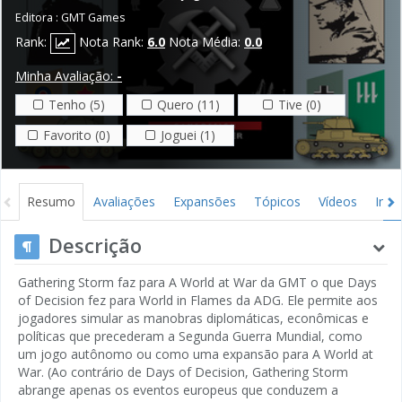
Editora :
GMT Games
Rank:
Nota Rank:
6.0
Nota Média:
0.0
Minha Avaliação:
-
Tenho (5)
Quero (11)
Tive (0)
Favorito (0)
Joguei (1)
Resumo
Avaliações
Expansões
Tópicos
Vídeos
Ima
Descrição
Gathering Storm faz para A World at War da GMT o que Days
of Decision fez para World in Flames da ADG. Ele permite aos
jogadores simular as manobras diplomáticas, econômicas e
políticas que precederam a Segunda Guerra Mundial, como
um jogo autônomo ou como uma expansão para A World at
War. (Ao contrário de Days of Decision, Gathering Storm
abrange apenas os eventos europeus que conduzem a