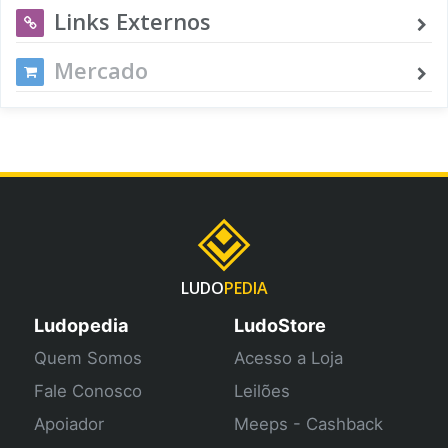
Links Externos
Mercado
LUDO
PEDIA
Ludopedia
LudoStore
Quem Somos
Acesso a Loja
Fale Conosco
Leilões
Apoiador
Meeps - Cashback