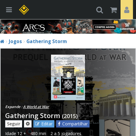
Jogos
Gathering Storm
Expande :
A World at War
Gathering Storm
(2015)
Seguir
Editar
Compartilhar
Idade
12 +
480 min
2 a 5 jogadores