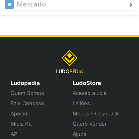
Mercado
LUDO
PEDIA
Ludopedia
LudoStore
Quem Somos
Acesso a Loja
Fale Conosco
Leilões
Apoiador
Meeps - Cashback
Mídia Kit
Quero Vender
API
Ajuda