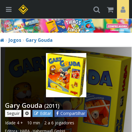
Jogos
Gary Gouda
Gary Gouda
(2011)
Seguir
Editar
Compartilhar
Idade
4 +
10 min
2 a 6 jogadores
Editora :
HABA - Habermaaß GmbH