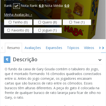
Rank:
Nota Rank:
6.0
Nota Média:
0.0
Minha Avaliação:
-
Tenho (0)
Quero (8)
Tive (1)
Favorito (0)
Joguei (1)
Resumo
Avaliações
Expansões
Tópicos
Vídeos
Ima
Descrição
O fundo da caixa de Gary Gouda contém o tabuleiro do jogo,
que é montado formando 16 cômodos quadrados conectados
entre si. Antes do jogo começar, os jogadores encaixam
cartas que são buracos de rato entre os cômodos. Esses
buracos têm alturas diferentes. A peça do gato é colocada na
frente de qualquer buraco de rato laranja para ficar de olho no
Gary, o rato.