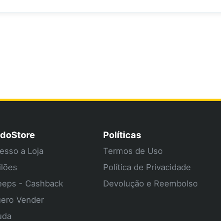
doStore
Políticas
esso a Loja
Termos de Uso
ilões
Política de Privacidade
eps - Cashback
Devolução e Reembolso
ero Vender
uda