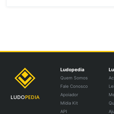
Ludopedia
Lu
Quem Somos
Ac
Fale Conosco
Le
Apoiador
Me
LUDO
PEDIA
Mídia Kit
Qu
API
Aj