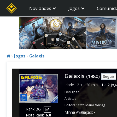
Novidades
Jogos
Comunid
Jogos
Galaxis
Galaxis
(1980)
Seguir
Idade
12 +
20 min
1 a 2 jo
Designer :
Artista :
Editora :
Otto Maier Verlag
Rank BG :
Minha Avaliação:
-
Nota Rank:
6.0