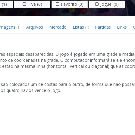
 (1)
Tive (0)
Favorito (0)
Joguei (0)
Imagens
Arquivos
Mercado
Listas
Partidas
Links
G
(1)
(1)
aves espaciais desaparecidas. O jogo é jogado em uma grade e medi
unto de coordenadas na grade. O computador informará se ele enco
 estão na mesma linha (horizontal, vertical ou diagonal) que as coo
ue são colocados um de costas para o outro, de forma que não possa
 os quatro navios vence o jogo.