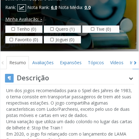
Rank:
Nota Rank:
6.0
Nota Média:
0.0
Minha Avaliação:
-
Tenho (0)
Quero (1)
Tive (0)
Favorito (0)
Joguei (0)
Resumo
Avaliações
Expansões
Tópicos
Vídeos
Ima
Descrição
Um dos jogos recomendados para o Spiel des Jahres de 1983,
o tema consiste em transportar passageiros de trem até suas
respectivas estações. O jogo compartilha algumas
características com Ludo/Parcheesi, exceto pelo uso de duas
pistas móveis e cartas em vez de dados.
Uma variação que utiliza um dado colorido no lugar das cartas
de bilhete é: Stop the Train !
Em 2020, o jogo foi relançado com o lançamento de LAMA