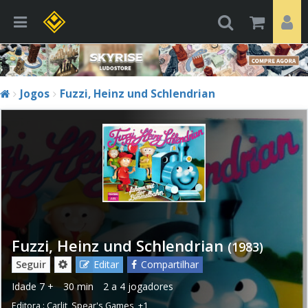
Jogos
Fuzzi, Heinz und Schlendrian
Fuzzi, Heinz und Schlendrian
(1983)
Seguir
Editar
Compartilhar
Idade
7 +
30 min
2 a 4 jogadores
Editora :
Carlit
,
Spear's Games
,
+1