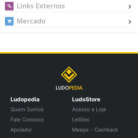
Links Externos
Mercado
LUDO
PEDIA
Ludopedia
LudoStore
Quem Somos
Acesso a Loja
Fale Conosco
Leilões
Apoiador
Meeps - Cashback