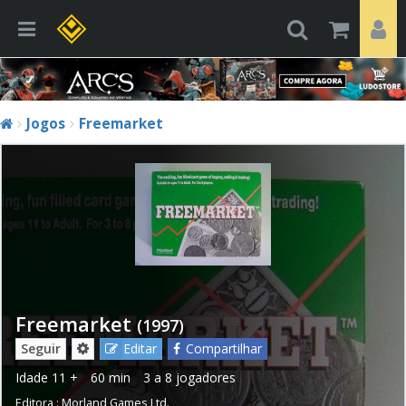
Jogos
Freemarket
Freemarket
(1997)
Seguir
Editar
Compartilhar
Idade
11 +
60 min
3 a 8 jogadores
Editora :
Morland Games Ltd.