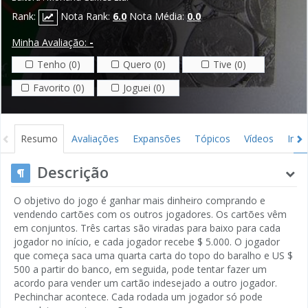
Rank:
Nota Rank:
6.0
Nota Média:
0.0
Minha Avaliação:
-
Tenho (0)
Quero (0)
Tive (0)
Favorito (0)
Joguei (0)
Resumo
Avaliações
Expansões
Tópicos
Vídeos
Ima
Descrição
O objetivo do jogo é ganhar mais dinheiro comprando e
vendendo cartões com os outros jogadores. Os cartões vêm
em conjuntos. Três cartas são viradas para baixo para cada
jogador no início, e cada jogador recebe $ 5.000. O jogador
que começa saca uma quarta carta do topo do baralho e US $
500 a partir do banco, em seguida, pode tentar fazer um
acordo para vender um cartão indesejado a outro jogador.
Pechinchar acontece. Cada rodada um jogador só pode