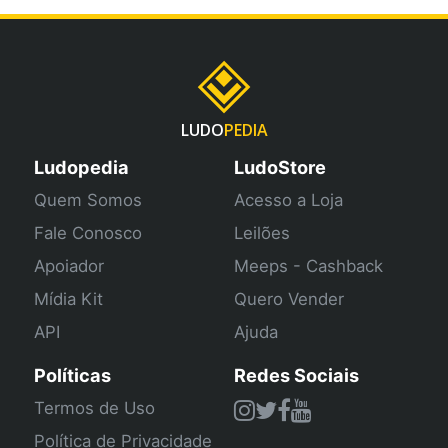
LUDO
PEDIA
Ludopedia
LudoStore
Quem Somos
Acesso a Loja
Fale Conosco
Leilões
Apoiador
Meeps - Cashback
Mídia Kit
Quero Vender
API
Ajuda
Políticas
Redes Sociais
Termos de Uso
Política de Privacidade