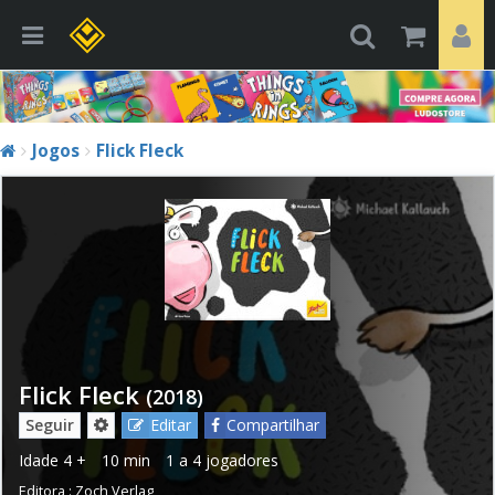
Jogos
Flick Fleck
Flick Fleck
(2018)
Seguir
Editar
Compartilhar
Idade
4 +
10 min
1 a 4 jogadores
Editora :
Zoch Verlag