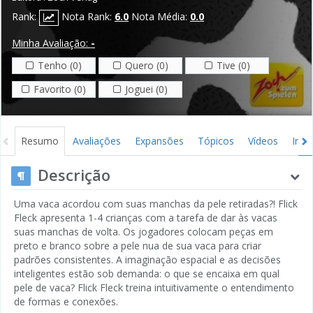
Rank:
Nota Rank:
6.0
Nota Média:
0.0
Minha Avaliação:
-
Tenho (0)
Quero (0)
Tive (0)
Favorito (0)
Joguei (0)
Resumo
Avaliações
Expansões
Tópicos
Vídeos
Ima
Descrição
Uma vaca acordou com suas manchas da pele retiradas?! Flick
Fleck apresenta 1-4 crianças com a tarefa de dar às vacas
suas manchas de volta. Os jogadores colocam peças em
preto e branco sobre a pele nua de sua vaca para criar
padrões consistentes. A imaginação espacial e as decisões
inteligentes estão sob demanda: o que se encaixa em qual
pele de vaca? Flick Fleck treina intuitivamente o entendimento
de formas e conexões.