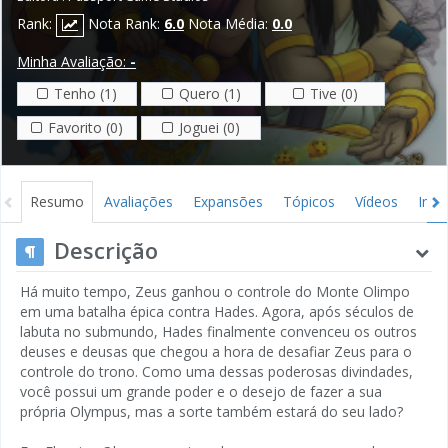
Rank:
Nota Rank:
6.0
Nota Média:
0.0
Minha Avaliação:
-
Tenho (1)
Quero (1)
Tive (0)
Favorito (0)
Joguei (0)
Resumo
Avaliações
Expansões
Tópicos
Vídeos
Ima
Descrição
Há muito tempo, Zeus ganhou o controle do Monte Olimpo
em uma batalha épica contra Hades. Agora, após séculos de
labuta no submundo, Hades finalmente convenceu os outros
deuses e deusas que chegou a hora de desafiar Zeus para o
controle do trono. Como uma dessas poderosas divindades,
você possui um grande poder e o desejo de fazer a sua
própria Olympus, mas a sorte também estará do seu lado?