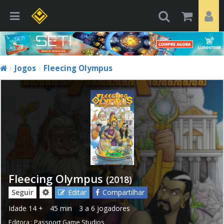
Jogos
Fleecing Olympus
Fleecing Olympus
(2018)
Seguir
Editar
Compartilhar
Idade
14 +
45 min
3 a 6 jogadores
Editora :
Passport Game Studios