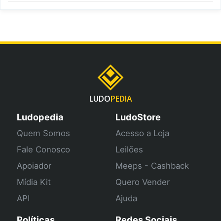
LUDO
PEDIA
Ludopedia
LudoStore
Quem Somos
Acesso a Loja
Fale Conosco
Leilões
Apoiador
Meeps - Cashback
Mídia Kit
Quero Vender
API
Ajuda
Políticas
Redes Sociais