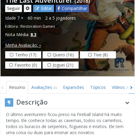
(2018)
Seguir
Editar
Compartilhar
Idade
7 +
60 min
2 a 5 jogadores
Editora :
Restoration Games
Nota Média:
8.3
Minha Avaliação:
-
Tenho (17)
Quero (16)
Tive (8)
Favorito (0)
Joguei (21)
Resumo
Avaliações
Expansões
Tópicos
Vídeos
(6)
(1)
Descrição
O último aventureiro ficou preso na Fireball Island há muito
tempo. Ele conhece todas as cavernas, todos os caminhos,
todos os buracos de serpentes, fogueiras e insetos. Ele tem
uma coisa ou duas para ensinar aos novatos.