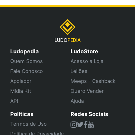
LUDO
PEDIA
Ludopedia
LudoStore
Quem Somos
Acesso a Loja
Fale Conosco
Leilões
Apoiador
Meeps - Cashback
Mídia Kit
Quero Vender
API
Ajuda
Políticas
Redes Sociais
Termos de Uso
Política de Privacidade