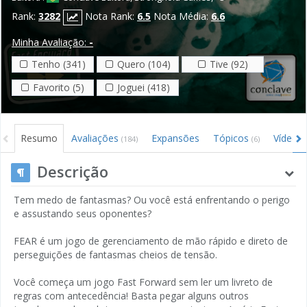
Rank:
3282
Nota Rank:
6.5
Nota Média:
6.6
Minha Avaliação:
-
Tenho (341)
Quero (104)
Tive (92)
Favorito (5)
Joguei (418)
Resumo
Avaliações
Expansões
Tópicos
Vídeos
(184)
(6)
Descrição
Tem medo de fantasmas? Ou você está enfrentando o perigo
e assustando seus oponentes?
FEAR é um jogo de gerenciamento de mão rápido e direto de
perseguições de fantasmas cheios de tensão.
Você começa um jogo Fast Forward sem ler um livreto de
regras com antecedência! Basta pegar alguns outros