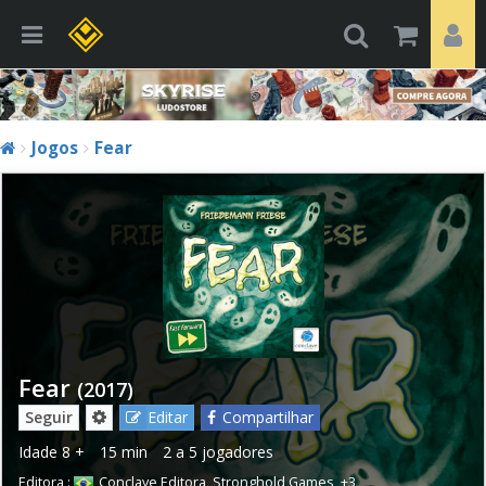
Jogos
Fear
Fear
(2017)
Seguir
Editar
Compartilhar
Idade
8 +
15 min
2 a 5 jogadores
Editora :
Conclave Editora
,
Stronghold Games
,
+3