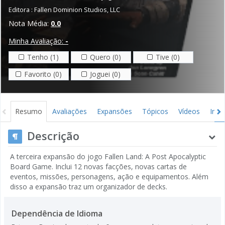
Editora :
Fallen Dominion Studios, LLC
Nota Média:
0.0
Minha Avaliação:
-
Tenho (1)
Quero (0)
Tive (0)
Favorito (0)
Joguei (0)
Resumo
Avaliações
Expansões
Tópicos
Vídeos
Ima
Descrição
A terceira expansão do jogo Fallen Land: A Post Apocalyptic
Board Game. Inclui 12 novas facções, novas cartas de
eventos, missões, personagens, ação e equipamentos. Além
disso a expansão traz um organizador de decks.
Dependência de Idioma