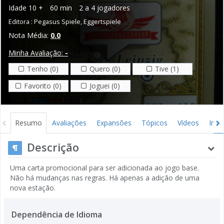
Idade
10 +
60 min
2 a 4 jogadores
Editora :
Pegasus Spiele
,
Eggertspiele
Nota Média:
0.0
Minha Avaliação:
-
Tenho (0)
Quero (0)
Tive (1)
Favorito (0)
Joguei (0)
Resumo
Avaliações
Expansões
Tópicos
Vídeos
Ima
Descrição
Uma carta promocional para ser adicionada ao jogo base.
Não há mudanças nas regras. Há apenas a adição de uma
nova estação.
Dependência de Idioma