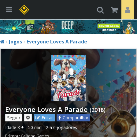
Jogos
Everyone Loves A Parade
Everyone Loves A Parade
(2018)
Seguir
Editar
Compartilhar
Idade
8 +
50 min
2 a 6 jogadores
Editora :
Calliope Games