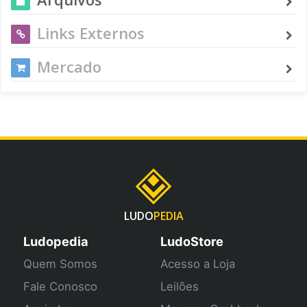
Links Externos
Mercado
LUDO
PEDIA
Ludopedia
LudoStore
Quem Somos
Acesso a Loja
Fale Conosco
Leilões