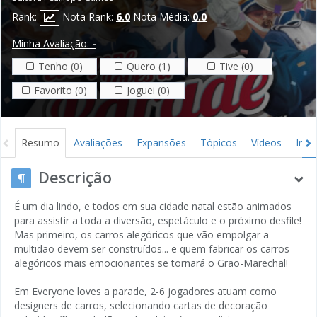
Rank:
Nota Rank:
6.0
Nota Média:
0.0
Minha Avaliação:
-
Tenho (0)
Quero (1)
Tive (0)
Favorito (0)
Joguei (0)
Resumo
Avaliações
Expansões
Tópicos
Vídeos
Ima
Descrição
É um dia lindo, e todos em sua cidade natal estão animados
para assistir a toda a diversão, espetáculo e o próximo desfile!
Mas primeiro, os carros alegóricos que vão empolgar a
multidão devem ser construídos... e quem fabricar os carros
alegóricos mais emocionantes se tornará o Grão-Marechal!
Em Everyone loves a parade, 2-6 jogadores atuam como
designers de carros, selecionando cartas de decoração