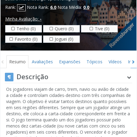
Rank:
Nota Rank:
6.0
Nota Média:
0.0
Minha Avaliação:
-
Tenho (0)
Quero (0)
Tive (0)
Favorito (0)
Joguei (0)
Resumo
Avaliações
Expansões
Tópicos
Vídeos
Ima
Descrição
Os jogadores viajam de carro, trem, navio ou avião de cidade
a cidade e controlam cidades-destino com três companhias de
viagem. O objetivo é visitar tantos destinos quanto possíveis
em seis regiões diferentes. Sempre que um jogador atinge um
destino, ele coloca a carta-cidade correspondente em frente a
si. O jogo termina quando um dos jogadores possuir pelo
menos dez cartas-cidade (ou nove cartas com cinco ou seis
jogadores) em seis cores diferentes. O vencedor é o jogador