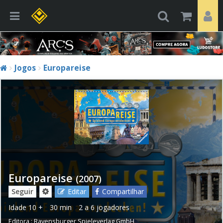
Jogos
Europareise
Europareise
(2007)
Seguir
Editar
Compartilhar
Idade
10 +
30 min
2 a 6 jogadores
Editora :
Ravensburger Spieleverlag GmbH