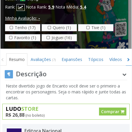
Rank:
Nota Rank:
5.9
Nota Média:
5.4
Minha Avaliação:
-
Tenho (17)
Quero (1)
Tive (1)
Favorito (1)
Joguei (16)
Resumo
Avaliações
Expansões
Tópicos
Vídeos
I
(7)
Descrição
Neste divertido jogo de Encanto você deve ser o primeiro a
encontrar os personagens. Seja o mais rápido e junte todas as
cartas.
LUDO
STORE
Comprar
R$ 26,88
(no boleto)
Editora Nacional