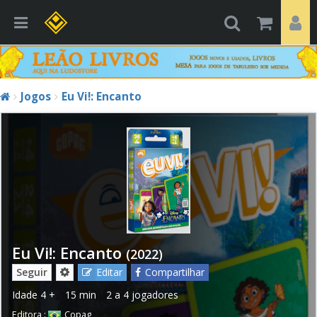
Jogos
Eu Vi!: Encanto
Eu Vi!: Encanto
(2022)
Seguir
Editar
Compartilhar
Idade
4 +
15 min
2 a 4 jogadores
Editora :
Copag