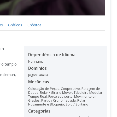
ks
Gráficos
Créditos
 em
Dependência de Idioma
Nenhuma
 o templo.
Domínios
uscleman,
Jogos Família
Mecânicas
Colocação de Peças
,
Cooperativo
,
Rolagem de
Dados
,
Rolar / Girar e Mover
,
Tabuleiro Modular
,
Tempo Real
,
Force sua sorte
,
Movimento em
Grades
,
Partida Cronometrada
,
Rolar
Novamente e Bloqueio
,
Solo / Solitário
Categorias