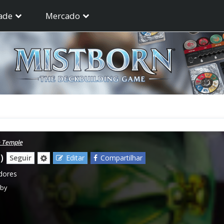
ade
Mercado
e Temple
)
Seguir
Editar
Compartilhar
dores
tby