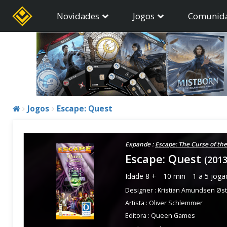
Novidades
Jogos
Comunid
Jogos
Escape: Quest
Expande :
Escape: The Curse of th
Escape: Quest
(2013
Idade
8 +
10 min
1 a 5 joga
Designer :
Kristian Amundsen Øs
Artista :
Oliver Schlemmer
Editora :
Queen Games