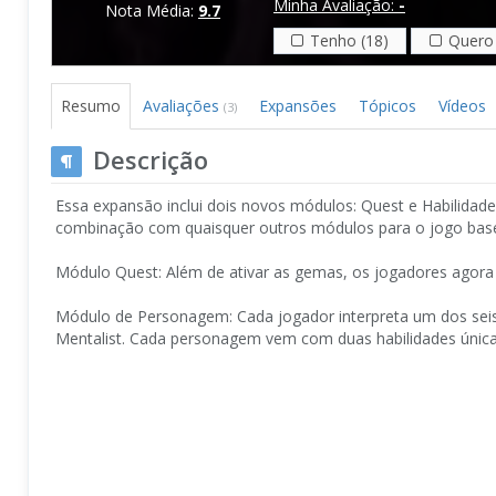
Minha Avaliação:
-
Nota Média:
9.7
Tenho (18)
Quero 
Resumo
Avaliações
Expansões
Tópicos
Vídeos
(3)
Descrição
Essa expansão inclui dois novos módulos: Quest e Habilidad
combinação com quaisquer outros módulos para o jogo bas
Módulo Quest: Além de ativar as gemas, os jogadores agora
Módulo de Personagem: Cada jogador interpreta um dos seis
Mentalist. Cada personagem vem com duas habilidades únicas