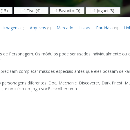
(15)
Tive (4)
Favorito (0)
Joguei (8)
Imagens
Arquivos
Mercado
Listas
Partidas
Lin
(3)
(1)
(19)
es de Personagem. Os módulos pode ser usados ​​individualmente ou
e.
 precisam completar missões especiais antes que eles possam deixar
 personagens diferentes: Doc, Mechanic, Discoverer, Dark Priest, M
, e no início do jogo você escolher uma.