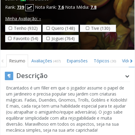
Rank:
739
Nota Rank:
7.6
Nota Média:
7.8
Minha Avaliação:
-
Tenho (932)
Quero (148)
Tive (130)
Favorito (54)
Joguei (764)
Resumo
Avaliações
Expansões
Tópicos
Vídeo
(407)
(30)
Descrição
Encantados é um filler em que o jogador assume o papel de
um jardineiro e precisa popular seu jardim com criaturas
mágicas. Fadas, Duendes, Gnomos, Trolls, Goblins e Kobolds!
E mais, cada raça tem uma habilidade especial para te ajudar
(ou atrapalhar o amiguinho/equipe adversária). O jogo sabe
equilibrar simplicidade com alta rejogabilidade e muita
diversão. Maravilhoso em todos os aspectos, seja na sua
mecânica simples, seja na sua arte caprichada!