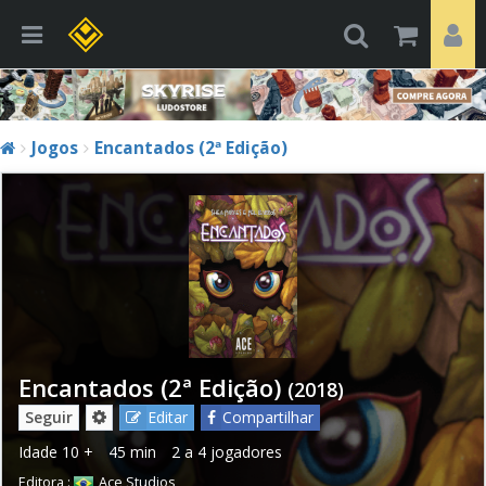
Jogos
Encantados (2ª Edição)
Encantados (2ª Edição)
(2018)
Seguir
Editar
Compartilhar
Idade
10 +
45 min
2 a 4 jogadores
Editora :
Ace Studios