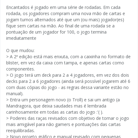
Encantados é jogado em uma série de rodadas. Em cada
rodada, os jogadores compram uma nova mão de cartas e
jogam turnos alternados até que um (ou mais) jogador(es)
fique sem cartas na mão. Ao final de uma rodada se a
pontuação de um jogador for 100, o jogo termina
imediatamente
O que mudou:
> A 2ª edição está mais enxuta, com a caixinha no formato de
blister, em vez da caixa com tampa, e apenas cartas como
componentes.
> O jogo terá um deck para 2 a 4 jogadores, em vez dos dois
decks para 2 a 6 jogadores (ainda será possível jogarem até 6
com duas cópias do jogo - as regras dessa variante estão no
manual).
> Entra um personagem novo (o Troll) e sai um antigo (a
Mandragora, que deixa saudades mas é lembrada
carinhosamente em todas as cartas do jogo :'( ).
> Poderes das raças revisados com objetivo de tornar o jogo
mais amigável para não gamers e pontuações das cartas
reequilibradas.
> Novo projeto gráfico e manual revisado com pequenas