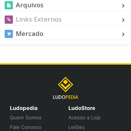
Arquivos
Links Externos
Mercado
LUDO
PEDIA
Ludopedia
LudoStore
Quem Somos
Acesso a Loja
Fale Conosco
Leilões