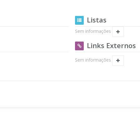
Listas
Sem informações
Links Externos
Sem informações