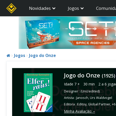
Novidades
Jogos
Comunid
Jogos
Jogo do Onze
Jogo do Onze
(1925)
Idade
7 +
30 min
2 a 6 joga
Designer :
(Uncredited)
Artista :
Janosch
,
Urs Waldvogel
Editora :
Editoy
,
Global Partner
,
+6
Minha Avaliação:
-