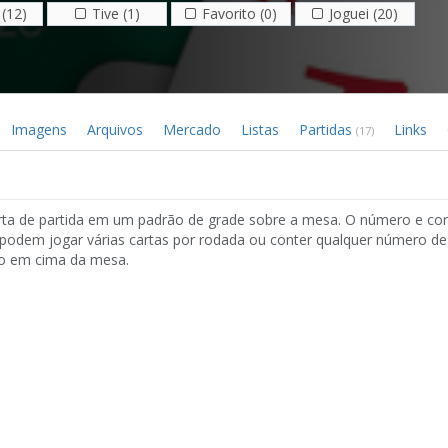
(12)
Tive (1)
Favorito (0)
Joguei (20)
Imagens
Arquivos
Mercado
Listas
Partidas
Links
(17)
rta de partida em um padrão de grade sobre a mesa. O número e co
 podem jogar várias cartas por rodada ou conter qualquer número de
o em cima da mesa.