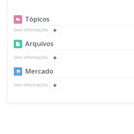
Tópicos
Sem informações
Arquivos
Sem informações
Mercado
Sem informações