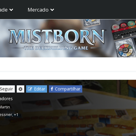
ade
Mercado
Seguir
Editar
Compartilhar
gadores
Martin
Jessner
,
+1