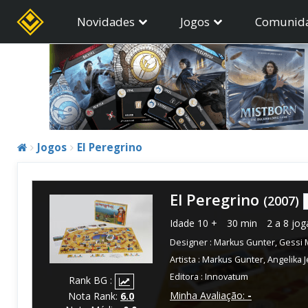
Novidades
Jogos
Comunid
Jogos
El Peregrino
El Peregrino
(2007)
Idade
10 +
30 min
2 a 8 jo
Designer :
Markus Gunter
,
Gessi 
Artista :
Markus Gunter
,
Angelika 
Editora :
Innovatum
Rank BG :
Minha Avaliação:
-
Nota Rank:
6.0