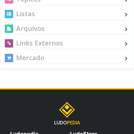
Listas
Arquivos
Links Externos
Mercado
LUDO
PEDIA
Ludopedia
LudoStore