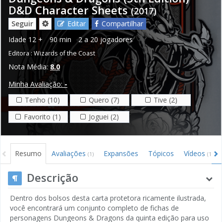
D&D Character Sheets
(2017)
Seguir
Editar
Compartilhar
Idade
12 +
90 min
2 a 20 jogadores
Editora :
Wizards of the Coast
Nota Média:
8.0
Minha Avaliação:
-
Tenho (10)
Quero (7)
Tive (2)
Favorito (1)
Joguei (2)
Resumo
Avaliações
Expansões
Tópicos
Vídeos
(1)
(1)
Descrição
Dentro dos bolsos desta carta protetora ricamente ilustrada,
você encontrará um conjunto completo de fichas de
personagens Dungeons & Dragons da quinta edição para uso