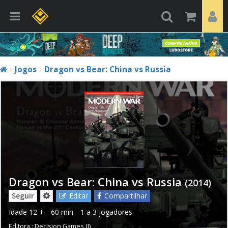
Jogos
Dragon vs Bear: China vs Russia
Dragon vs Bear: China vs Russia
(2014)
Seguir
Editar
Compartilhar
Idade
12 +
60 min
1 a 3 jogadores
Editora :
Decision Games (I)