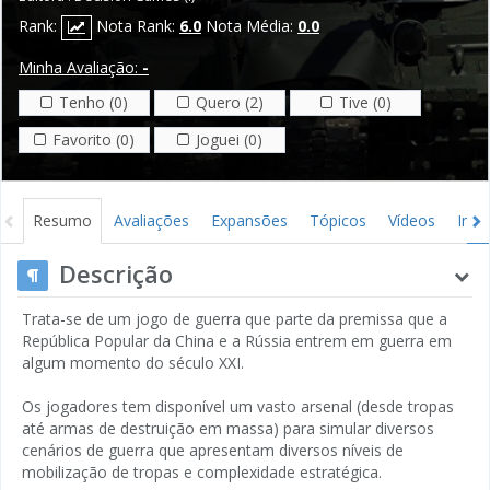
Rank:
Nota Rank:
6.0
Nota Média:
0.0
Minha Avaliação:
-
Tenho (0)
Quero (2)
Tive (0)
Favorito (0)
Joguei (0)
Resumo
Avaliações
Expansões
Tópicos
Vídeos
Ima
Descrição
Trata-se de um jogo de guerra que parte da premissa que a
República Popular da China e a Rússia entrem em guerra em
algum momento do século XXI.
Os jogadores tem disponível um vasto arsenal (desde tropas
até armas de destruição em massa) para simular diversos
cenários de guerra que apresentam diversos níveis de
mobilização de tropas e complexidade estratégica.