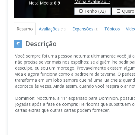
Minha Avaliação:
-
Nota Média:
8.9
Tenho (32)
Quero 
Resumo
Avaliações
Expansões
Tópicos
Víde
(10)
(1)
Descrição
Você sempre foi uma pessoa noturna; ultimamente você já c
não precisa se ver mais nos espelhos; se alguém lhe pedir 
desculpe, eu sou um morcego. Provavelmente existem algum
vida e agora funciona como a padroeira da taverna. O pedest
transforma em um lobo sempre que há uma lua cheia; quando
acontece às vezes. Ainda assim, quando você respira o ar no
Dominion: Nocturne, a 11ª expansão para Dominion, possui 5
jogadas após a fase de compra; Heirlooms que substituem o
cartas extras que outras cartas podem fornecer.