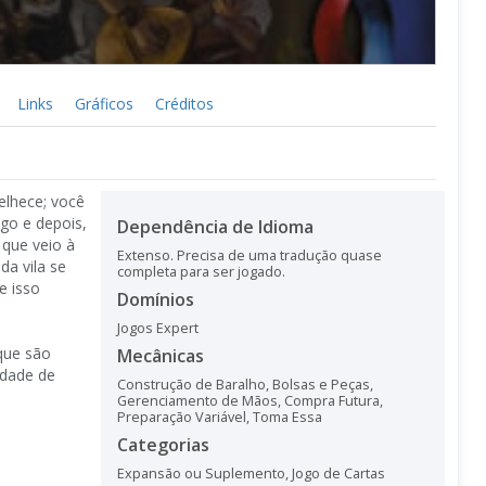
Links
Gráficos
Créditos
elhece; você
go e depois,
Dependência de Idioma
que veio à
Extenso. Precisa de uma tradução quase
da vila se
completa para ser jogado.
e isso
Domínios
Jogos Expert
que são
Mecânicas
edade de
Construção de Baralho, Bolsas e Peças
,
Gerenciamento de Mãos
,
Compra Futura
,
Preparação Variável
,
Toma Essa
Categorias
Expansão ou Suplemento
,
Jogo de Cartas