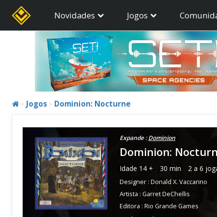
Novidades
Jogos
Comunid
Jogos
Dominion: Nocturne
Expande :
Dominion
Dominion: Noctur
Idade
14 +
30 min
2 a 6 jo
Designer :
Donald X. Vaccarino
Artista :
Garret DeChellis
Editora :
Rio Grande Games