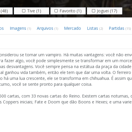
(48)
Tive (1)
Favorito (1)
Joguei (17)
os
Imagens
Arquivos
Mercado
Listas
Partidas
(1)
(1)
(2)
(15)
onsiderou se tornar um vampiro. Há muitas vantagens: você não env
para fazer algo, você pode simplesmente se transformar em um morce
as desvantagens. Você sempre pensa na estátua da praça da cidade 
al ganhou vida também, então ele tem que dar uma volta. O ferreiro 
 há uma lua crescente, ele se transforma em chihuahua. É assim qu
turno, você se sente pronto para qualquer coisa.
00 cartas, com 33 novas cartas do Reino. Existem cartas noturnas, 
s Coppers iniciais; Fate e Doom que dão Boons e Hexes; e uma vari