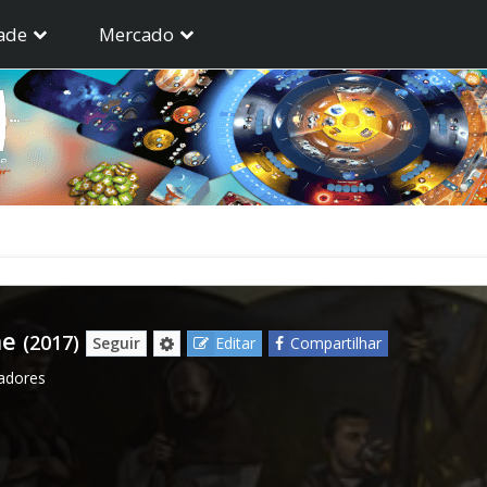
ade
Mercado
ne
(2017)
Seguir
Editar
Compartilhar
gadores