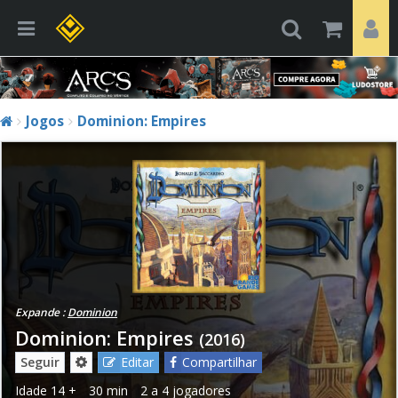
Jogos
Dominion: Empires
Expande :
Dominion
Dominion: Empires
(2016)
Seguir
Editar
Compartilhar
Idade
14 +
30 min
2 a 4 jogadores