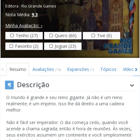
Editora :
Rio Grande Games
Nota Média:
9.3
Minha Avaliação:
-
Tenho (27)
Quero (60)
Tive (0)
Favorito (2)
Joguei (23)
Resumo
Avaliações
Expansões
Tópicos
Vídeos
(10)
(1)
(3
Descrição
O mundo é grande e seu reino gigante. Já não é um reino
realmente; é um império. Isso lhe dá direito a uma cadeira
melhor.
Não é fácil ser imperador. O dia começa cedo, quando você
acende a chama sagrada; então é hora de reuniões. Às vezes,
seus exércitos assumem um continente e você simplesmente