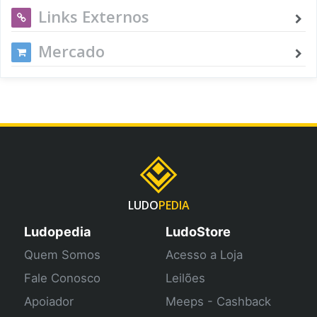
Links Externos
Mercado
LUDO
PEDIA
Ludopedia
LudoStore
Quem Somos
Acesso a Loja
Fale Conosco
Leilões
Apoiador
Meeps - Cashback