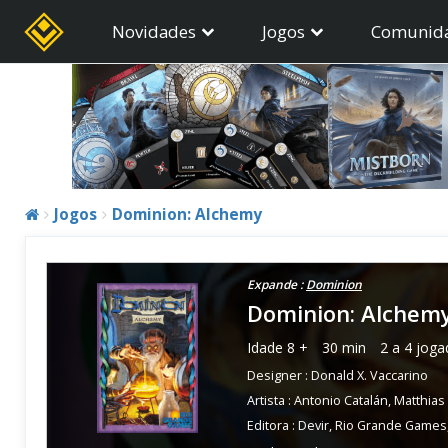
Novidades
Jogos
Comunid
Jogos
Dominion: Alchemy
Expande :
Dominion
Dominion: Alchem
Idade
8 +
30 min
2 a 4 joga
Designer :
Donald X. Vaccarino
Artista :
Antonio Catalán
,
Matthias
Editora :
Devir
,
Rio Grande Games