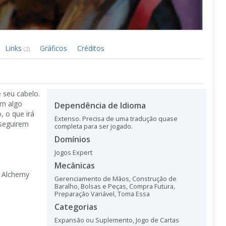
Links
Gráficos
Créditos
(2)
 seu cabelo.
em algo
Dependência de Idioma
 o que irá
Extenso. Precisa de uma tradução quase
nseguirem
completa para ser jogado.
Domínios
Jogos Expert
Mecânicas
: Alchemy
Gerenciamento de Mãos
,
Construção de
Baralho, Bolsas e Peças
,
Compra Futura
,
Preparação Variável
,
Toma Essa
Categorias
Expansão ou Suplemento
,
Jogo de Cartas