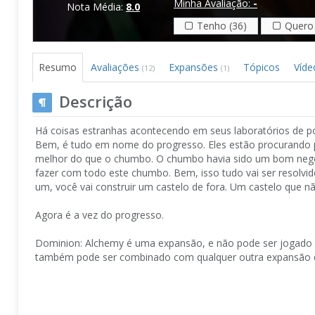
Minha Avaliação:
-
Nota Média:
8.0
Tenho (36)
Quero 
Resumo
Avaliações
Expansões
Tópicos
Víde
(12)
(1)
Descrição
Há coisas estranhas acontecendo em seus laboratórios de po
Bem, é tudo em nome do progresso. Eles estão procurando
melhor do que o chumbo. O chumbo havia sido um bom negóc
fazer com todo este chumbo. Bem, isso tudo vai ser resolvi
um, você vai construir um castelo de fora. Um castelo que nã
Agora é a vez do progresso.
Dominion: Alchemy é uma expansão, e não pode ser jogado s
também pode ser combinado com qualquer outra expansão 