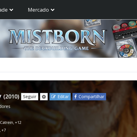
ade
Mercado
y
(2010)
Seguir
Editar
Compartilhar
dores
 Catrein
,
+12
,
+7