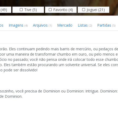
(49)
Tive (5)
Favorito (4)
Joguei (21)
os
Imagens
Arquivos
Mercado
Listas
Partidas
(4)
(1)
(2)
(5)
rão. Eles continuam pedindo mais barris de mercúrio, ou pedaços de
 por uma maneira de transformar chumbo em ouro, ou pelo menos 
io no passado; você não pensa onde irá colocar todo esse chumbo,
do. Eles também estão procurando um solvente universal. Se eles co
o pode ser dissolvido!
ozinho, você precisa de Dominion ou Dominion: Intrigue. Dominion
de Dominion.