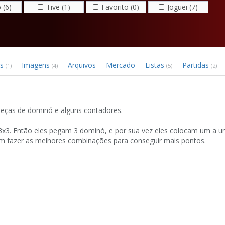
 (6)
Tive (1)
Favorito (0)
Joguei (7)
os
Imagens
Arquivos
Mercado
Listas
Partidas
(1)
(4)
(5)
(2)
eças de dominó e alguns contadores.
3x3. Então eles pegam 3 dominó, e por sua vez eles colocam um a u
am fazer as melhores combinações para conseguir mais pontos.