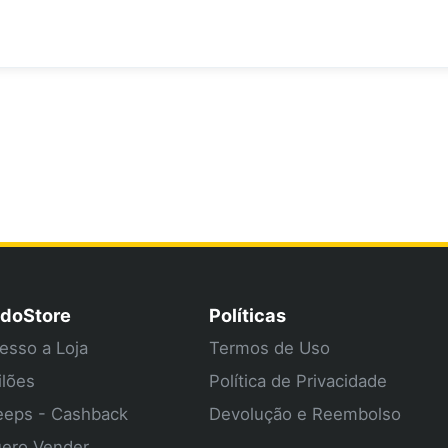
doStore
Políticas
esso a Loja
Termos de Uso
ilões
Política de Privacidade
eps - Cashback
Devolução e Reembolso
ero Vender