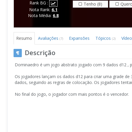
Rank BG :
Tenho (8)
Quero
Nota Rank:
6.1
Nota Média:
6.8
Resumo
Avaliações
Expansões
Tópicos
Víde
(7)
(2)
Descrição
Dominaedro é um jogo abstrato jogado com 9 dados d12 , p
Os jogadores lançam os dados d12 para criar uma grade de 
dados, seguindo as regras de colocação. Os jogadores tent
No final do jogo, o jogador com mais pontos é o vencedor.