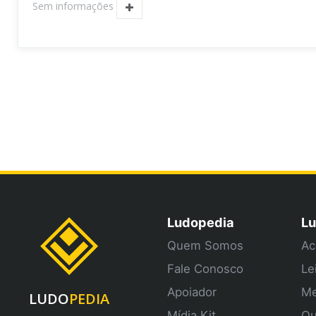
Sem informações
Ludopedia
Lu
Quem Somos
Ac
Fale Conosco
Le
Apoiador
Me
LUDO
PEDIA
Mídia Kit
Qu