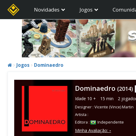
Novidades
Jogos
Comunid
Jogos
Dominaedro
Dominaedro
(2014)
Idade
10 +
15 min
2 jogado
Designer :
Vicente (Vince) Martin
Artista :
Editora :
Independente
Minha Avaliação:
-