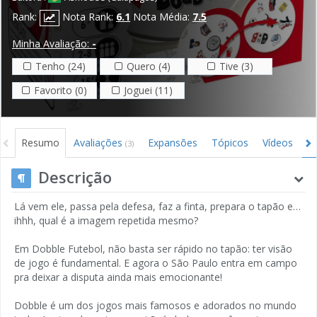
Rank:
Nota Rank:
6.1
Nota Média:
7.5
Minha Avaliação:
-
Tenho (24)
Quero (4)
Tive (3)
Favorito (0)
Joguei (11)
Resumo
Avaliações
Expansões
Tópicos
Vídeos
I
(3)
Descrição
Lá vem ele, passa pela defesa, faz a finta, prepara o tapão e…
ihhh, qual é a imagem repetida mesmo?
Em Dobble Futebol, não basta ser rápido no tapão: ter visão
de jogo é fundamental. E agora o São Paulo entra em campo
pra deixar a disputa ainda mais emocionante!
Dobble é um dos jogos mais famosos e adorados no mundo