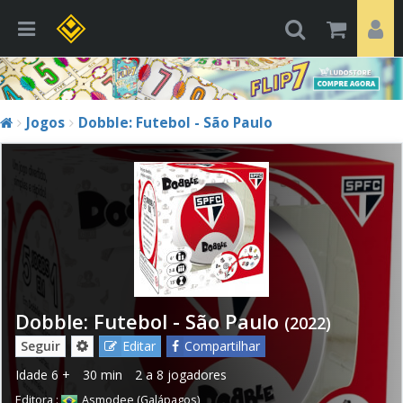
Jogos
Dobble: Futebol - São Paulo
Dobble: Futebol - São Paulo
(2022)
Seguir
Editar
Compartilhar
Idade
6 +
30 min
2 a 8 jogadores
Editora :
Asmodee (Galápagos)